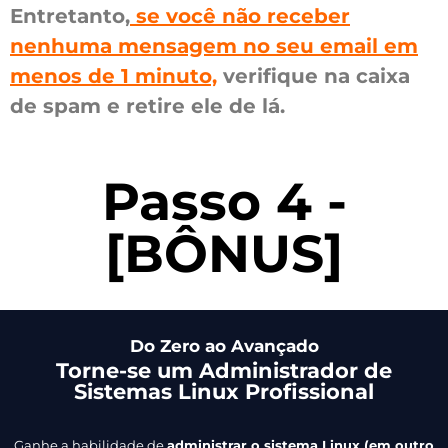
Entretanto,
se você não receber
nenhuma mensagem no seu email em
menos de 1 minuto,
verifique na caixa
de spam e retire ele de lá.
Passo 4 -
[BÔNUS]
Do Zero ao Avançado
Torne-se um Administrador de
Sistemas Linux Profissional
Ganhe a habilidade de
administrar o sistema Linux (em outro