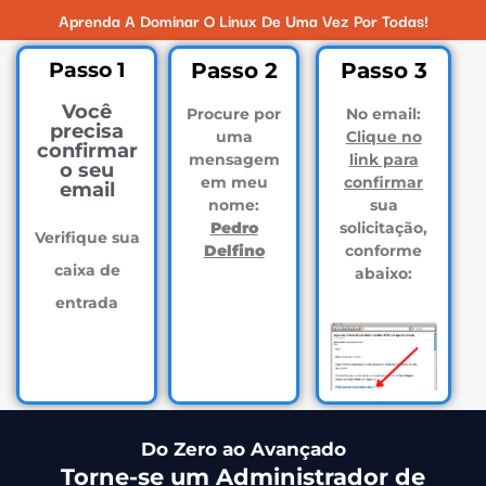
Aprenda A Dominar O Linux De Uma Vez Por Todas!
Passo 1
Passo 2
Passo 3
Você
Procure por
No email:
precisa
uma
Clique no
confirmar
mensagem
link para
o seu
em meu
confirmar
email
nome:
sua
Pedro
solicitação,
Verifique sua
Delfino
conforme
caixa de
abaixo:
entrada
Do Zero ao Avançado
Torne-se um Administrador de