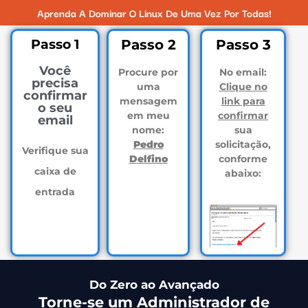
Aprenda A Dominar O Linux De Uma Vez Por Todas!
Passo 1
Passo 2
Passo 3
Você
Procure por
No email:
precisa
uma
Clique no
confirmar
mensagem
link para
o seu
em meu
confirmar
email
nome:
sua
Pedro
solicitação,
Verifique sua
Delfino
conforme
caixa de
abaixo:
entrada
Do Zero ao Avançado
Torne-se um Administrador de