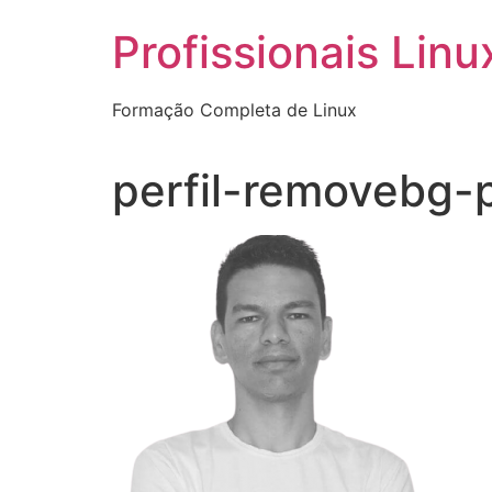
Ir
Profissionais Linu
para
o
conteúdo
Formação Completa de Linux
perfil-removebg-