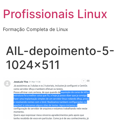
Ir
Profissionais Linux
para
o
conteúdo
Formação Completa de Linux
AIL-depoimento-5-
1024×511