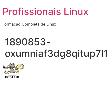
Ir
Profissionais Linux
para
o
conteúdo
Formação Completa de Linux
1890853-
oxumniaf3dg8qitup7l