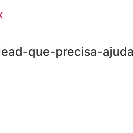
x
lead-que-precisa-ajud