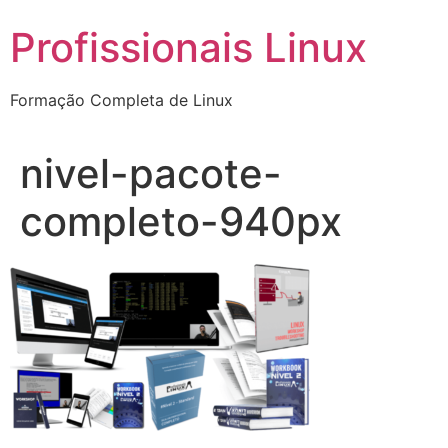
Ir
Profissionais Linux
para
o
conteúdo
Formação Completa de Linux
nivel-pacote-
completo-940px